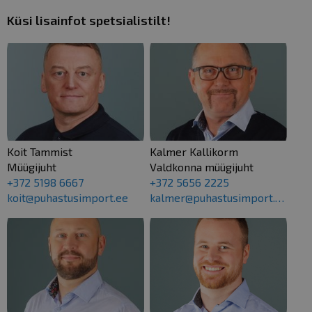
Küsi lisainfot spetsialistilt!
Koit Tammist
Kalmer Kallikorm
Müügijuht
Valdkonna müügijuht
+372 5198 6667
+372 5656 2225
koit@puhastusimport.ee
kalmer@puhastusimport.ee