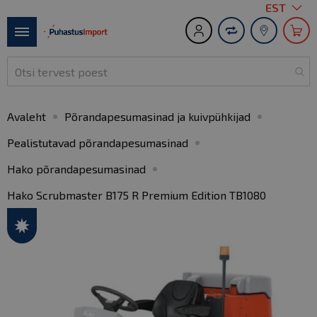
Keel
EST
S
t
Toggle
C
Nav
Avaleht
Põrandapesumasinad ja kuivpühkijad
Pealistutavad põrandapesumasinad
Hako põrandapesumasinad
Hako Scrubmaster B175 R Premium Edition TB1080
Skip
to
the
end
of
the
images