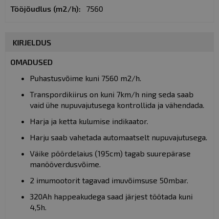
7560
KIRJELDUS
OMADUSED
Puhastusvõime kuni 7560 m2/h.
Transpordikiirus on kuni 7km/h ning seda saab
vaid ühe nupuvajutusega kontrollida ja vähendada.
Harja ja ketta kulumise indikaator.
Harju saab vahetada automaatselt nupuvajutusega.
Väike pöördelaius (195cm) tagab suurepärase
manööverdusvõime.
2 imumootorit tagavad imuvõimsuse 50mbar.
320Ah happeakudega saad järjest töötada kuni
4,5h.