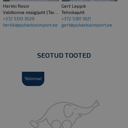
Herkki Rosin
Gert Leppik
Valdkonna müügijuht (Tartu esindus)
Tehnikajuht
+372 5333 3029
+372 5381 1821
herkki@puhastusimport.ee
gert@puhastusimport.ee
SEOTUD TOOTED