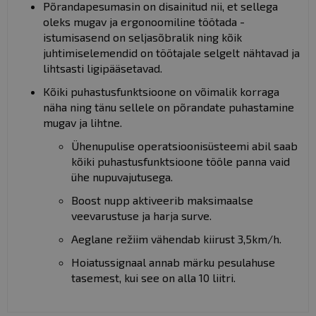
Põrandapesumasin on disainitud nii, et sellega
oleks mugav ja ergonoomiline töötada -
istumisasend on seljasõbralik ning kõik
juhtimiselemendid on töötajale selgelt nähtavad ja
lihtsasti ligipääsetavad.
Kõiki puhastusfunktsioone on võimalik korraga
näha ning tänu sellele on põrandate puhastamine
mugav ja lihtne.
Ühenupulise operatsioonisüsteemi abil saab
kõiki puhastusfunktsioone tööle panna vaid
ühe nupuvajutusega.
Boost nupp aktiveerib maksimaalse
veevarustuse ja harja surve.
Aeglane režiim vähendab kiirust 3,5km/h.
Hoiatussignaal annab märku pesulahuse
tasemest, kui see on alla 10 liitri.