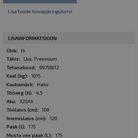
Lisa toode hinnapäringukorvi
LISAINFORMATSIOON
Lisainformatsioon
tk
Uus, Preemium
99718012
1015
Hako
4,5
320Ah
108
120
175
175