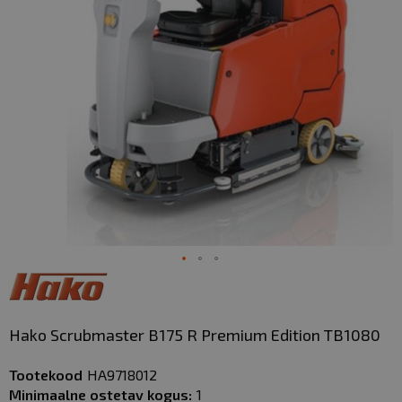
gallery
Skip
to
the
Hako Scrubmaster B175 R Premium Edition TB1080
beginning
of
Tootekood
HA9718012
the
Minimaalne ostetav kogus:
1
images