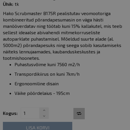
Ühik:
tk
gallery
Hako Scrubmaster B175R pealistutav veomootoriga
kombineeritud põrandapesumasin on väga hästi
manööverdatav ning töötab kuni 15% kallakutel, mis teeb
sellest ideaalse abivahendi mitmekorruseliste
autoparklate puhastamisel. Mõeldud suurte alade (al.
5000m2) põrandapesuks ning seega sobib kasutamiseks
näiteks lennujaamades, kaubanduskeskustes ja
tootmishoonetes.
Puhastusvõime kuni 7560 m2/h
Transpordikiirus on kuni 7km/h
Ergonoomiline disain
Väike pöördelaius - 195cm
Kogus:
LISA KORVI