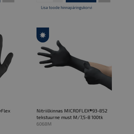
Lisa toode hinnapäringukorvi
yFlex
Nitriilkinnas MICROFLEX®93-852
tekstuurne must M/7,5-8 100tk
6068M