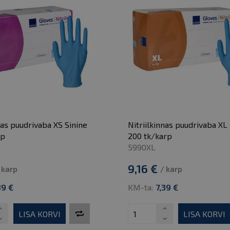
nas puudrivaba XS Sinine
Nitriilkinnas puudrivaba XL 
rp
200 tk/karp
5990XL
9,16 €
 karp
/ karp
39 €
KM-ta:
7,39 €
LISA KORVI
LISA KORVI