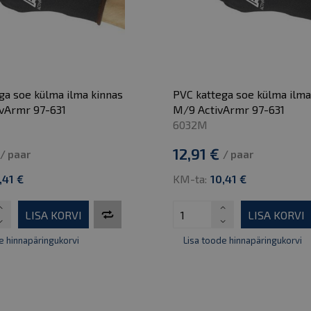
ga soe külma ilma kinnas
PVC kattega soe külma ilma
ivArmr 97-631
M/9 ActivArmr 97-631
6032M
12,91 €
/ paar
/ paar
,41 €
KM-ta:
10,41 €
LISA KORVI
LISA KORVI
e hinnapäringukorvi
Lisa toode hinnapäringukorvi