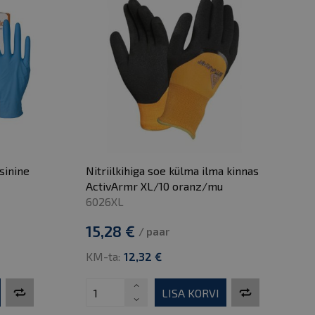
sinine
Nitriilkihiga soe külma ilma kinnas
ActivArmr XL/10 oranz/mu
6026XL
15,28 €
/ paar
KM-ta:
12,32 €
LISA KORVI