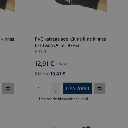
 kinnas
PVC kattega soe külma ilma kinnas
L/10 ActivArmr 97-631
6032L
12,91 €
/ paar
KM-ta:
10,41 €
LISA KORVI
Lisa toode hinnapäringukorvi