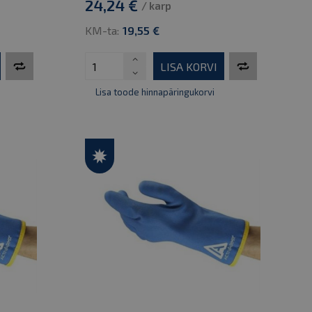
24,24 €
/ karp
KM-ta:
19,55 €
LISA KORVI
Lisa toode hinnapäringukorvi