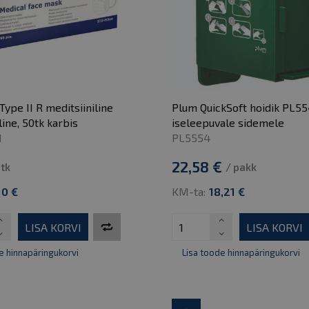
ype II R meditsiiniline
Plum QuickSoft hoidik PL5
ine, 50tk karbis
iseleepuvale sidemele
1
PL5554
22,58 €
 tk
/ pakk
10 €
KM-ta:
18,21 €
LISA KORVI
LISA KORVI
e hinnapäringukorvi
Lisa toode hinnapäringukorvi