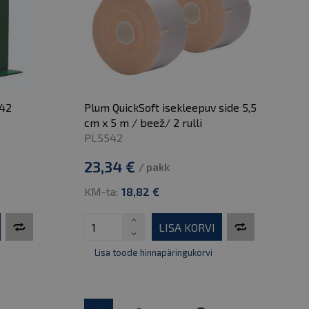
542
Plum QuickSoft isekleepuv side 5,5
cm x 5 m / beež/ 2 rulli
PL5542
23,34 €
/ pakk
KM-ta:
18,82 €
LISA KORVI
Lisa toode hinnapäringukorvi