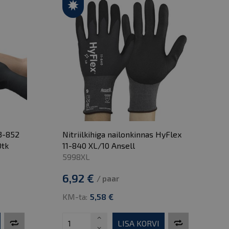
3-852
Nitriilkihiga nailonkinnas HyFlex
0tk
11-840 XL/10 Ansell
5998XL
6,92 €
/ paar
KM-ta:
5,58 €
LISA KORVI