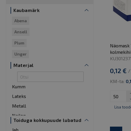
Kaubamärk
Abena
Ansell
Plum
Näomask T
kolmekihil
Unger
KU301237
Materjal
0,12 €
/
KM-ta:
0,
Kumm
Lateks
Metall
Lisa tood
Nailon
Toiduga kokkupuude lubatud
Neopreen
Jah