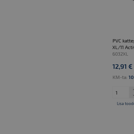
PVC katte
XL/11 Act
6032XL
12,91 €
KM-ta:
10
Lisa tood