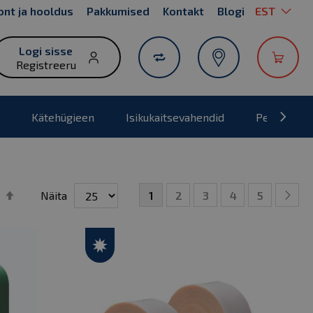
Keel
nt ja hooldus
Pakkumised
Kontakt
Blogi
EST
Sk
to
Co
Logi sisse
Registreeru
Kätehügieen
Isikukaitsevahendid
Pesumajad
Page
Järjesta
1
2
3
4
5
Näita
You're currently reading page
Page
Page
Page
Page
Page
Edasi
kahanevalt