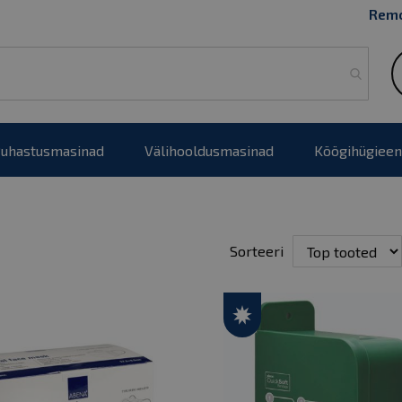
Remo
uhastusmasinad
Välihooldusmasinad
Köögihügieen
ist
Sorteeri