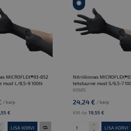
nnas MICROFLEX®93-852
Nitriilkinnas MICROFLEX®9
e must L/8,5-9 100tk
tekstuurne must S/6,5-7 10
6068S
€
24,24 €
/ karp
/ karp
,55 €
KM-ta:
19,55 €
LISA KORVI
LISA KORVI