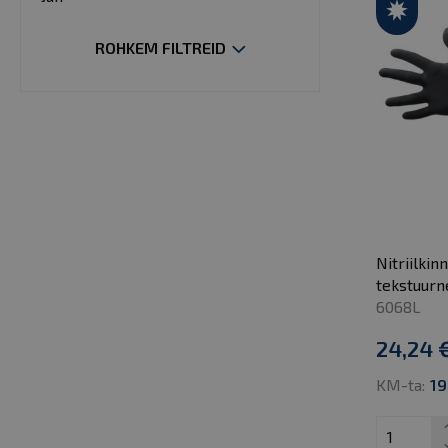
Nitriil
Plastik
ROHKEM FILTREID
Polüester
Polüetüleen
Polüpropüleen
Puuvill
PVC
Roostevaba teras
Nitriilki
Vinüül
tekstuurn
6068L
24,24 
KM-ta:
19