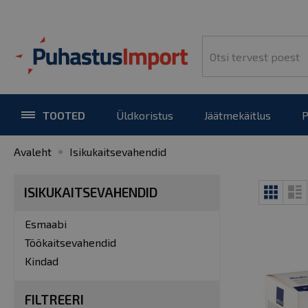
TOOTED
Üldkoristus
Jäätmekäitlus
P
Avaleht
Isikukaitsevahendid
View
Tabel
L
ISIKUKAITSEVAHENDID
as
Esmaabi
Töökaitsevahendid
Kindad
FILTREERI