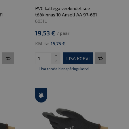
PVC kattega veekindel soe
81
töökinnas 10 Ansell AA 97-681
6031L
19,53 €
/ paar
KM-ta:
15,75 €
LISA KORVI
Lisa toode hinnapäringukorvi