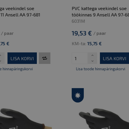
ga veekindel soe
PVC kattega veekindel soe
 11 Ansell AA 97-681
töökinnas 9 Ansell AA 97-6
6031M
19,53 €
/ paar
/ paar
,75 €
KM-ta:
15,75 €
LISA KORVI
LISA KORVI
e hinnapäringukorvi
Lisa toode hinnapäringukorvi