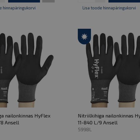
e hinnapäringukorvi
Lisa toode hinnapäringukorvi
iga nailonkinnas HyFlex
Nitriilkihiga nailonkinnas H
8 Ansell
11-840 L/9 Ansell
5998L