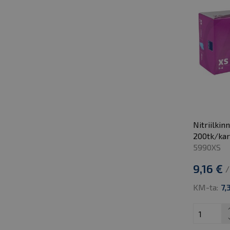
Nitriilkin
200tk/ka
5990XS
9,16 €
/
KM-ta:
7,