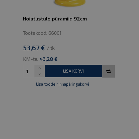
Hoiatustulp püramiid 92cm
Tootekood: 66001
53,67 €
/ tk
KM-ta:
43,28 €
LISA KORVI
Lisa toode hinnapäringukorvi