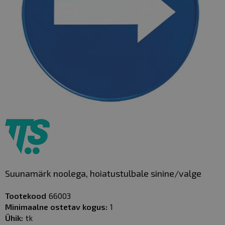
Skip
to
the
beginning
of
Suunamärk noolega, hoiatustulbale sinine/valge
the
images
Tootekood
66003
gallery
Minimaalne ostetav kogus:
1
Ühik:
tk