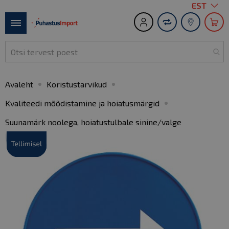
Keel
EST
S
t
Toggle
C
Nav
Avaleht
Koristustarvikud
Kvaliteedi mõõdistamine ja hoiatusmärgid
Suunamärk noolega, hoiatustulbale sinine/valge
Skip
to
the
end
of
the
images
gallery