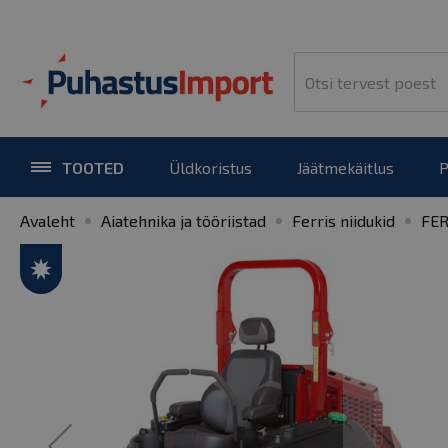
TOOTED
Üldkoristus
Jäätmekäitlus
P
Avaleht
Aiatehnika ja tööriistad
Ferris niidukid
FER
Skip
to
the
end
of
the
images
gallery