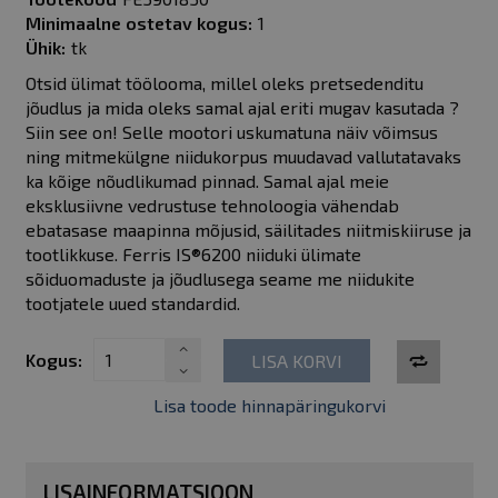
Minimaalne ostetav kogus:
1
Ühik:
tk
Otsid ülimat töölooma, millel oleks pretsedenditu
jõudlus ja mida oleks samal ajal eriti mugav kasutada ?
Siin see on! Selle mootori uskumatuna näiv võimsus
ning mitmekülgne niidukorpus muudavad vallutatavaks
ka kõige nõudlikumad pinnad. Samal ajal meie
eksklusiivne vedrustuse tehnoloogia vähendab
ebatasase maapinna mõjusid, säilitades niitmiskiiruse ja
tootlikkuse. Ferris IS®6200 niiduki ülimate
sõiduomaduste ja jõudlusega seame me niidukite
tootjatele uued standardid.
Kogus:
LISA KORVI
Lisa toode hinnapäringukorvi
LISAINFORMATSIOON