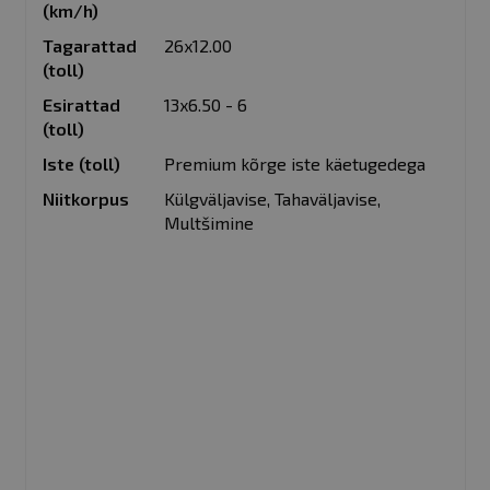
(km/h)
Tagarattad
26x12.00
(toll)
Esirattad
13x6.50 - 6
(toll)
Iste (toll)
Premium kõrge iste käetugedega
Niitkorpus
Külgväljavise, Tahaväljavise,
Multšimine