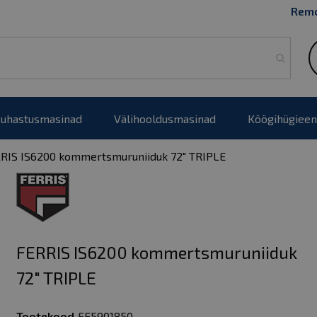
Remo
uhastusmasinad
Välihooldusmasinad
Köögihügieen
RIS IS6200 kommertsmuruniiduk 72" TRIPLE
FERRIS IS6200 kommertsmuruniiduk
72" TRIPLE
Tootekood
FE5901850