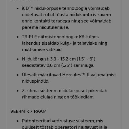
iCD™ niidukorpuse tehnoloogia võimaldab
niidetaval rohul tõusta niidukambris kauem
enne kontakti teradega ning see võimaldab
parema niidutulemuse.
TRIPLE niitmistehnoloogia: Kõik ühes
lahendus sisaldab külg.- ja tahaviske ning
multšimise valikuid.
Niidukõrgust: 3,8 - 15,2 cm (1.5” - 6”)
seadistatav 0,6 cm (.25”) sammuga.
Ülevalt määritavad Hercules™ II valumalmist
niiduspindlid.
2-rihma süsteem niidukorpusel pikendab
rihmade eluiga ning on töökindlam.
VEERMIK / RAAM
Patenteeritud vedrustuse süsteem, mis
oluliselt tõstab operaatori mugavust ja ja