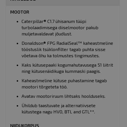
MOOTOR
Caterpillar® C1.7 ühisanum tüüpi
turbolaadimisega diiselmootor pakub
muljetavaldavat jõudlust.
Donaldson® FPG RadialSeal™ kaheastmeline
tööstuslik tsüklonfilter tagab puhta sisse
võetava õhu ka tolmustes tingimustes.
Kaks kütusepaaki kogumahutavusega 51 liitrit
ning kütusenäidikuga kummaski paagis.
Kaheastmeline kütuse puhastamine tagab
mootori tõrgeteta töö.
Avatav mootoriruum lihtsaks hoolduseks.
Ühildub taastuvate ja alternatiivsete
kütustega nagu HVO, BTL and GTL**.
NIIDUKORPUS