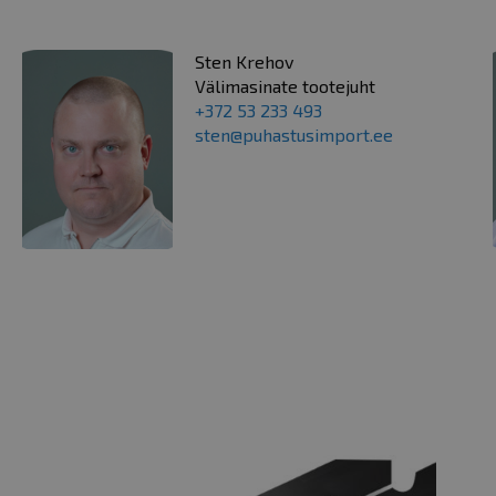
Sten Krehov
Välimasinate tootejuht
+372 53 233 493
sten@puhastusimport.ee