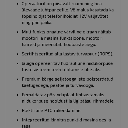
Operaatoril on piisavalt ruumi ning hea
ülevaade juhtpaneelile. Võimalus kasutada ka
topsihoidjat telefonihoidjat, 12V väljavõtet
ning panipaika.
Multifunktsionaalne värviline ekraan näitab
mootori ja masina funktsioone, mootori
häireid ja meenutab hoolduste aegu.
Sertifitseeritud alla lastav turvapuur (ROPS).
Jalaga opereeritav hüdrauliline niidukorpuse
tõstesüsteem teeb töötamise lihtsaks.
Premium kõrge seljatoega iste polsterdatud
käetugedega, peatoe ja turvavööga.
Eemaldatav põrandaplaat lihtsustamaks
niidukorpuse hooldust ja ligipääsu rihmadele.
Elektriline PTO rakendamine.
Integreeritud kinnituspunktid masina ees ja
taga