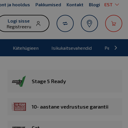
Keel
nt ja hooldus
Pakkumised
Kontakt
Blogi
EST
Sk
to
Co
Logi sisse
Registreeru
Kätehügieen
Isikukaitsevahendid
Pesumajad
Stage 5 Ready
10- aastane vedrustuse garantii
Cat