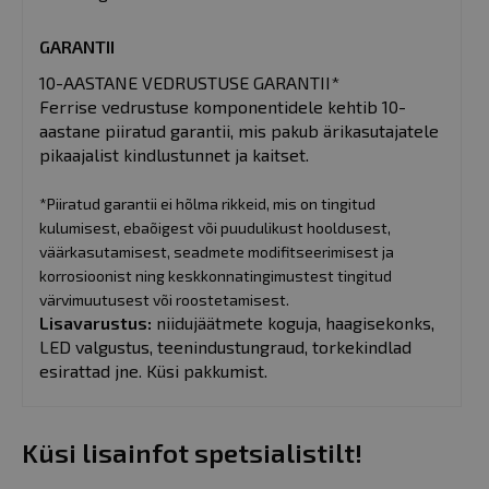
GARANTII
10-AASTANE VEDRUSTUSE GARANTII*
Ferrise vedrustuse komponentidele kehtib 10-
aastane piiratud garantii, mis pakub ärikasutajatele
pikaajalist kindlustunnet ja kaitset.
*Piiratud garantii ei hõlma rikkeid, mis on tingitud
kulumisest, ebaõigest või puudulikust hooldusest,
väärkasutamisest, seadmete modifitseerimisest ja
korrosioonist ning keskkonnatingimustest tingitud
värvimuutusest või roostetamisest.
Lisavarustus:
niidujäätmete koguja, haagisekonks,
LED valgustus, teenindustungraud, torkekindlad
esirattad jne. Küsi pakkumist.
Küsi lisainfot spetsialistilt!