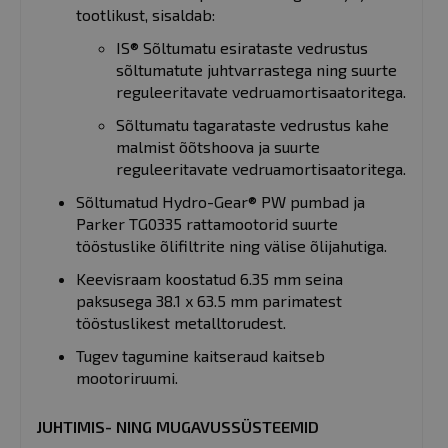
tootlikust, sisaldab:
IS® Sõltumatu esirataste vedrustus
sõltumatute juhtvarrastega ning suurte
reguleeritavate vedruamortisaatoritega.
Sõltumatu tagarataste vedrustus kahe
malmist õõtshoova ja suurte
reguleeritavate vedruamortisaatoritega.
Sõltumatud Hydro-Gear® PW pumbad ja
Parker TG0335 rattamootorid suurte
tööstuslike õlifiltrite ning välise õlijahutiga.
Keevisraam koostatud 6.35 mm seina
paksusega 38.1 x 63.5 mm parimatest
tööstuslikest metalltorudest.
Tugev tagumine kaitseraud kaitseb
mootoriruumi.
JUHTIMIS- NING MUGAVUSSÜSTEEMID