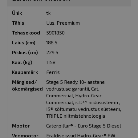
Lisainformatsioon
Ühik
tk
Tähis
Uus, Preemium
Tehasekood
5901850
Laius (cm)
188.5
Pikkus (cm)
229.5
Kaal (kg)
1158
Kaubamärk
Ferris
Märgised/
Stage 5 Ready, 10- aastane
ökomärgised
vedrustuse garantii, Cat,
Commercial, Hydro-Gear
Commercial, iCD™ niidusüsteem ,
IS® sõltumatu vedrustus süsteem,
TRIPLE niitmistehnoloogia
Mootor
Caterpillar® - Euro Stage 5 Diesel
Veomootor
Eraldiseisvad Hydro-Gear® PW