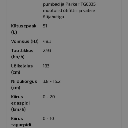
pumbad ja Parker TG0335
mootorid õlifiltri ja välise
õlijahutiga
Kütusepaak
51
(L)
Võimsus (HJ)
48.3
Tootlikkus
2.93
(ha/h)
Lõikelaius
183
(cm)
Niidukõrgus
3.8 - 15.2
(cm)
Kiirus
0 - 20
edaspidi
(km/h)
Kiirus
0 - 10
tagurpidi