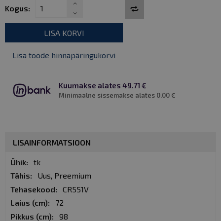
Kogus:
LISA KORVI
Lisa toode hinnapäringukorvi
Kuumakse alates 49.71 €
Minimaalne sissemakse alates 0.00 €
LISAINFORMATSIOON
Lisainformatsioon
tk
Uus, Preemium
CR551V
72
98