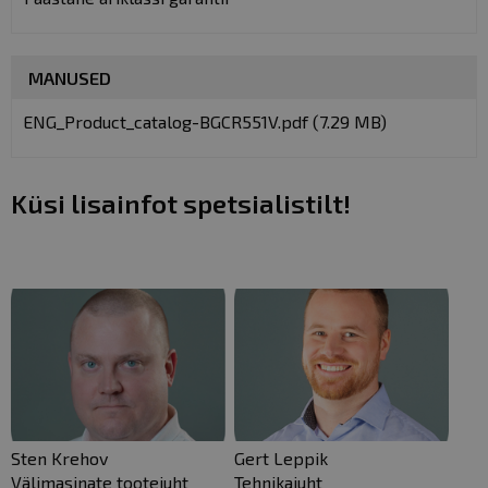
MANUSED
ENG_Product_catalog-BGCR551V.pdf (7.29 MB)
Küsi lisainfot spetsialistilt!
Sten Krehov
Gert Leppik
Välimasinate tootejuht
Tehnikajuht