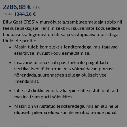
2286,88 €
/ tk
1844,26 €
KM-ta:
Billy Goat CR551V muruõhutaja/samblaeemaldaja sobib nii
teenusepakkujale, rentimiseks kui suuremate koduaedade
hoolduseks. Tegemist on lihtsa ja vastupidava tööriistaga
tõelisele profile.
Masin tuleb komplektis lendteradega, mis tagavad
efektiivse murust kõdu eemaldamise.
Lisavarustusena saab püstlõikurile paigaldada
vertikaalsed lõiketerad, mis võimaldavad pinnast
hõrendada, suurendades sellega oluliselt vee
imendumist.
Lihtsasti kokku volditav käepide lihtsustab oluliselt
masina transporti sõidukites.
Masin on varustatud lendteradega, mis annab neile
oluliselt pikema eluea kui fikseeritud terade puhul.