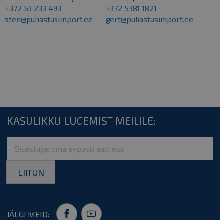
+372 53 233 493
+372 5381 1821
sten@puhastusimport.ee
gert@puhastusimport.ee
KASULIKKU LUGEMIST MEILILE:
Sign
Up
for
LIITUN
Our
Newsletter:
JÄLGI MEID: