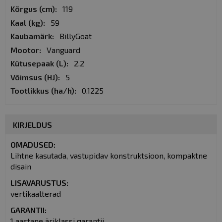
119
59
BillyGoat
Vanguard
2.2
5
0.1225
KIRJELDUS
OMADUSED:
Lihtne kasutada, vastupidav konstruktsioon, kompaktne
disain
LISAVARUSTUS:
vertikaalterad
GARANTII:
1 aastane äriklassi garantii