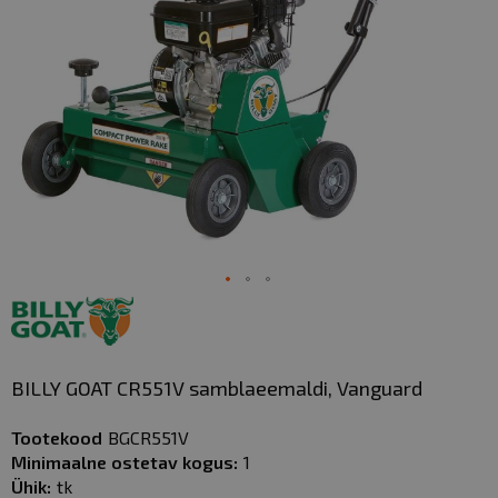
Skip
to
the
beginning
BILLY GOAT CR551V samblaeemaldi, Vanguard
of
the
Tootekood
BGCR551V
images
Minimaalne ostetav kogus:
1
gallery
Ühik:
tk