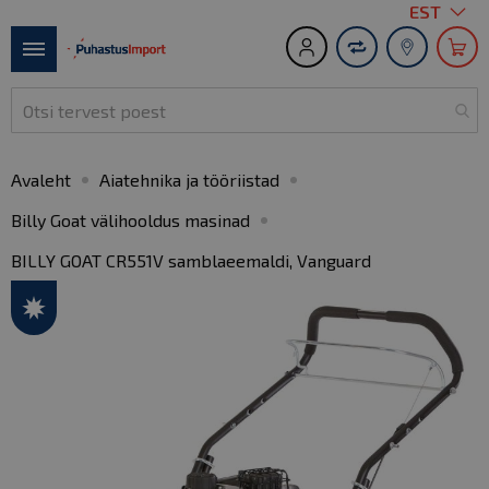
Keel
EST
S
t
Toggle
C
Nav
Avaleht
Aiatehnika ja tööriistad
Billy Goat välihooldus masinad
BILLY GOAT CR551V samblaeemaldi, Vanguard
Skip
to
the
end
of
the
images
gallery